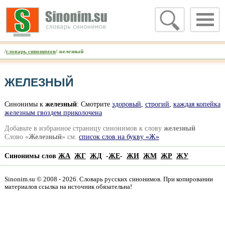
/
словарь синонимов
/ железный
ЖЕЛЕЗНЫЙ
Синонимы к
железный
: Смотрите
здоровый
,
строгий
,
каждая копейка
железным гвоздем приколочена
Добавьте в избранное страницу синонимов к слову
железный
Слово «
Железный
» см.
список слов на букву «Ж»
Синонимы слов
ЖА
ЖГ
ЖД
-
ЖЕ
-
ЖИ
ЖМ
ЖР
ЖУ
Sinonim.su © 2008 - 2026. Словарь русских синонимов. При копировании
материалов ссылка на источник обязательна!