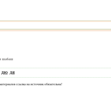
 и шабаш
ДЮ
ДЯ
материалов ссылка на источник обязательна!