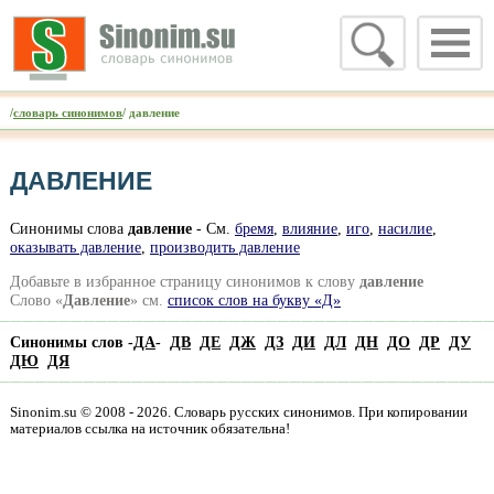
/
словарь синонимов
/ давление
ДАВЛЕНИЕ
Синонимы слова
давление
- Cм.
бремя
,
влияние
,
иго
,
насилие
,
оказывать давление
,
производить давление
Добавьте в избранное страницу синонимов к слову
давление
Слово «
Давление
» см.
список слов на букву «Д»
Синонимы слов -
ДА
-
ДВ
ДЕ
ДЖ
ДЗ
ДИ
ДЛ
ДН
ДО
ДР
ДУ
ДЮ
ДЯ
Sinonim.su © 2008 - 2026. Словарь русских синонимов. При копировании
материалов ссылка на источник обязательна!