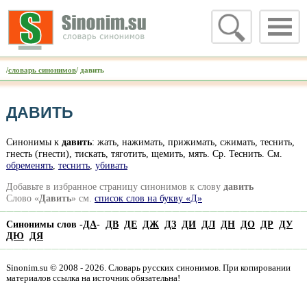
/
словарь синонимов
/ давить
ДАВИТЬ
Синонимы к
давить
: жать, нажимать, прижимать, сжимать, теснить,
гнесть (гнести), тискать, тяготить, щемить, мять. Ср. Теснить. См.
обременять
,
теснить
,
убивать
Добавьте в избранное страницу синонимов к слову
давить
Слово «
Давить
» см.
список слов на букву «Д»
Синонимы слов -
ДА
-
ДВ
ДЕ
ДЖ
ДЗ
ДИ
ДЛ
ДН
ДО
ДР
ДУ
ДЮ
ДЯ
Sinonim.su © 2008 - 2026. Словарь русских синонимов. При копировании
материалов ссылка на источник обязательна!