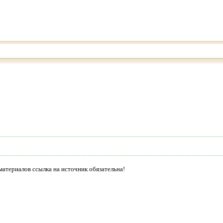
материалов ссылка на источник обязательна!