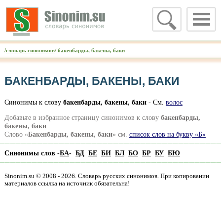
/
словарь синонимов
/ бакенбарды, бакены, баки
БАКЕНБАРДЫ, БАКЕНЫ, БАКИ
Синонимы к слову
бакенбарды, бакены, баки
- См.
волос
Добавьте в избранное страницу синонимов к слову
бакенбарды,
бакены, баки
Слово «
Бакенбарды, бакены, баки
» см.
список слов на букву «Б»
Синонимы слов -
БА
-
БД
БЕ
БИ
БЛ
БО
БР
БУ
БЮ
Sinonim.su © 2008 - 2026. Словарь русских синонимов. При копировании
материалов ссылка на источник обязательна!