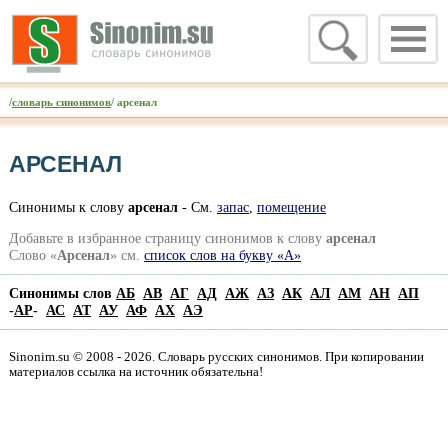
/
словарь синонимов
/ арсенал
АРСЕНАЛ
Синонимы к слову
арсенал
- См.
запас
,
помещение
Добавьте в избранное страницу синонимов к слову
арсенал
Слово «
Арсенал
» см.
список слов на букву «А»
Синонимы слов
АБ
АВ
АГ
АД
АЖ
АЗ
АК
АЛ
АМ
АН
АП
-
АР
-
АС
АТ
АУ
АФ
АХ
АЭ
Sinonim.su © 2008 - 2026. Словарь русских синонимов. При копировании
материалов ссылка на источник обязательна!