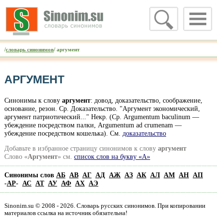
/
словарь синонимов
/ аргумент
АРГУМЕНТ
Синонимы к слову
аргумент
: довод, доказательство, соображение,
основание, резон. Ср. Доказательство. "Аргумент экономический,
аргумент патриотический..." Некр. (Ср. Argumentum baculinum —
убеждение посредством палки, Argumentum ad crumenam —
убеждение посредством кошелька). Cм.
доказательство
Добавьте в избранное страницу синонимов к слову
аргумент
Слово «
Аргумент
» см.
список слов на букву «А»
Синонимы слов
АБ
АВ
АГ
АД
АЖ
АЗ
АК
АЛ
АМ
АН
АП
-
АР
-
АС
АТ
АУ
АФ
АХ
АЭ
Sinonim.su © 2008 - 2026. Словарь русских синонимов. При копировании
материалов ссылка на источник обязательна!