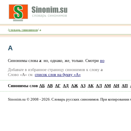
/
словарь синонимов
/ а
А
Синонимы слова
а
: но, однако, же, только. Смотри
но
Добавьте в избранное страницу синонимов к слову
а
Слово «
А
» см.
список слов на букву «А»
Синонимы слов
АБ
АВ
АГ
АД
АЖ
АЗ
АК
АЛ
АМ
АН
АП
Sinonim.su © 2008 - 2026. Словарь русских синонимов. При копировании 