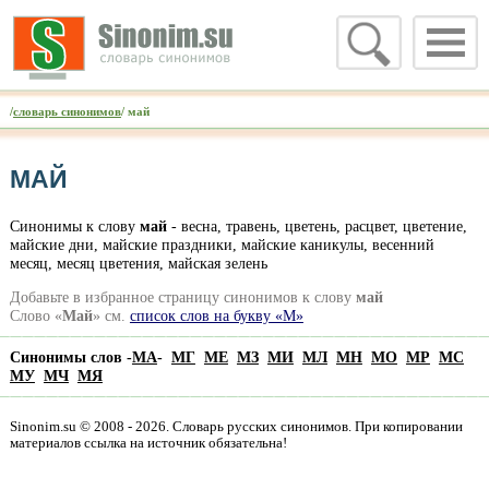
/
словарь синонимов
/ май
МАЙ
Синонимы к слову
май
- весна, травень, цветень, расцвет, цветение,
майские дни, майские праздники, майские каникулы, весенний
месяц, месяц цветения, майская зелень
Добавьте в избранное страницу синонимов к слову
май
Слово «
Май
» см.
список слов на букву «М»
Синонимы слов -
МА
-
МГ
МЕ
МЗ
МИ
МЛ
МН
МО
МР
МС
МУ
МЧ
МЯ
Sinonim.su © 2008 - 2026. Словарь русских синонимов. При копировании
материалов ссылка на источник обязательна!