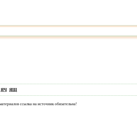
ЯЧ
ЯЩ
материалов ссылка на источник обязательна!