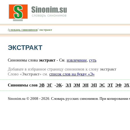
/
словарь синонимов
/ экстракт
ЭКСТРАКТ
Синонимы слова
экстракт
- Cм.
извлечение
,
суть
Добавьте в избранное страницу синонимов к слову
экстракт
Слово «
Экстракт
» см.
список слов на букву «Э»
Синонимы слов
ЭВ
ЭГ
-
ЭК
-
ЭЛ
ЭМ
ЭН
ЭП
ЭС
ЭТ
ЭФ
ЭХ
Sinonim.su © 2008 - 2026. Словарь русских синонимов. При копировании 