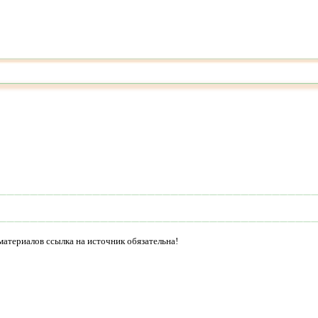
материалов ссылка на источник обязательна!