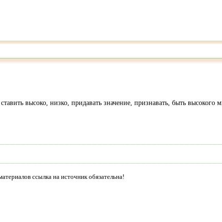
 ставить высоко, низко, придавать значение, признавать, быть высокого 
материалов ссылка на источник обязательна!