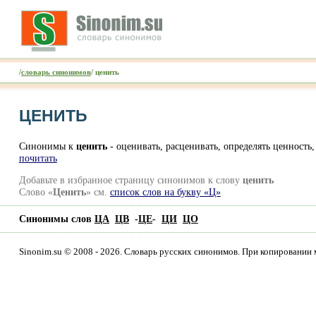
/
словарь синонимов
/ ценить
ЦЕНИТЬ
Синонимы к
ценить
- оценивать, расценивать, определять ценность,
почитать
Добавьте в избранное страницу синонимов к слову
ценить
Слово «
Ценить
» см.
список слов на букву «Ц»
Синонимы слов
ЦА
ЦВ
-
ЦЕ
-
ЦИ
ЦО
Sinonim.su © 2008 - 2026. Словарь русских синонимов. При копировании 