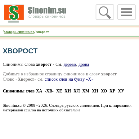
/
словарь синонимов
/ хворост
ХВОРОСТ
Синонимы слова
хворост
- См.
дерево
,
дрова
Добавьте в избранное страницу синонимов к слову
хворост
Слово «
Хворост
» см.
список слов на букву «Х»
Синонимы слов
ХА
-
ХВ
-
ХЕ
ХИ
ХЛ
ХМ
ХН
ХО
ХР
ХУ
Sinonim.su © 2008 - 2026. Словарь русских синонимов. При копировании
материалов ссылка на источник обязательна!