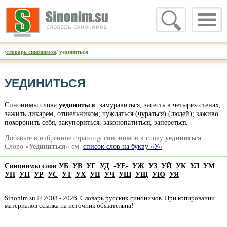
/
словарь синонимов
/ уединиться
УЕДИНИТЬСЯ
Синонимы слова
уединиться
: замуравиться, засесть в четырех стенах,
зажить дикарем, отшельником; чуждаться (чураться) (людей); заживо
похоронить себя, закупориться, законопатиться, запереться.
Добавьте в избранное страницу синонимов к слову
уединиться
Слово «
Уединиться
» см.
список слов на букву «У»
Синонимы слов
УБ
УВ
УГ
УД
-
УЕ
-
УЖ
УЗ
УЙ
УК
УЛ
УМ
УН
УП
УР
УС
УТ
УХ
УЦ
УЧ
УШ
УЩ
УЮ
УЯ
Sinonim.su © 2008 - 2026. Словарь русских синонимов. При копировании
материалов ссылка на источник обязательна!