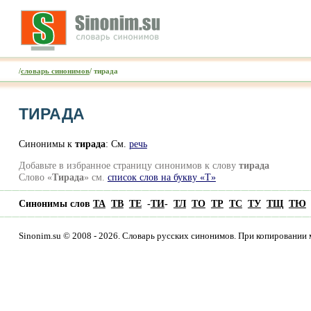
/
словарь синонимов
/ тирада
ТИРАДА
Синонимы к
тирада
: Cм.
речь
Добавьте в избранное страницу синонимов к слову
тирада
Слово «
Тирада
» см.
список слов на букву «Т»
Синонимы слов
ТА
ТВ
ТЕ
-
ТИ
-
ТЛ
ТО
ТР
ТС
ТУ
ТЩ
ТЮ
Sinonim.su © 2008 - 2026. Словарь русских синонимов. При копировании 