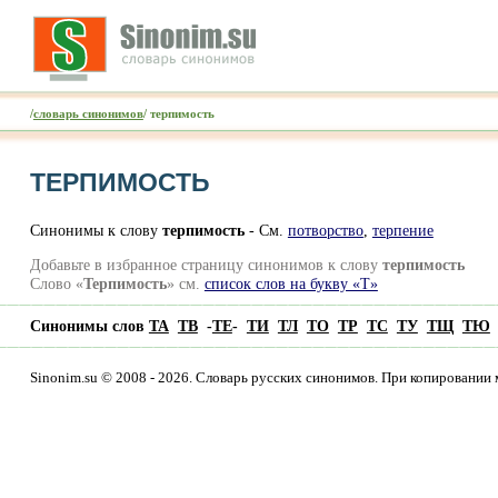
/
словарь синонимов
/ терпимость
ТЕРПИМОСТЬ
Синонимы к слову
терпимость
- См.
потворство
,
терпение
Добавьте в избранное страницу синонимов к слову
терпимость
Слово «
Терпимость
» см.
список слов на букву «Т»
Синонимы слов
ТА
ТВ
-
ТЕ
-
ТИ
ТЛ
ТО
ТР
ТС
ТУ
ТЩ
ТЮ
Sinonim.su © 2008 - 2026. Словарь русских синонимов. При копировании 