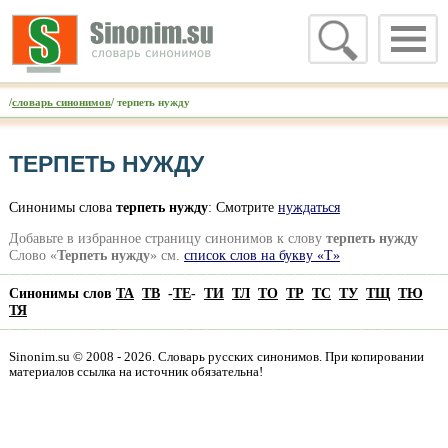
/
словарь синонимов
/ терпеть нужду
ТЕРПЕТЬ НУЖДУ
Синонимы слова
терпеть нужду
: Смотрите
нуждаться
Добавьте в избранное страницу синонимов к слову
терпеть нужду
Слово «
Терпеть нужду
» см.
список слов на букву «Т»
Синонимы слов
ТА
ТВ
-
ТЕ
-
ТИ
ТЛ
ТО
ТР
ТС
ТУ
ТЩ
ТЮ
ТЯ
Sinonim.su © 2008 - 2026. Словарь русских синонимов. При копировании
материалов ссылка на источник обязательна!