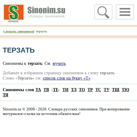
/
словарь синонимов
/ терзать
ТЕРЗАТЬ
Синонимы к
терзать
: См.
мучить
Добавьте в избранное страницу синонимов к слову
терзать
Слово «
Терзать
» см.
список слов на букву «Т»
Синонимы слов
ТА
ТВ
-
ТЕ
-
ТИ
ТЛ
ТО
ТР
ТС
ТУ
ТЩ
ТЮ
ТЯ
Sinonim.su © 2008 - 2026. Словарь русских синонимов. При копировании
материалов ссылка на источник обязательна!