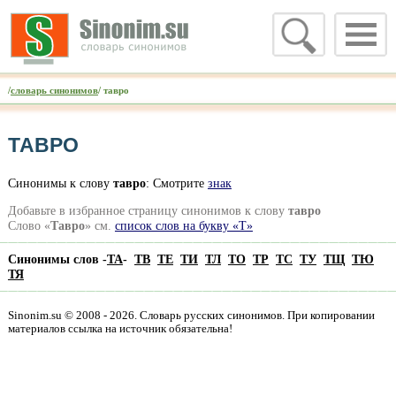
/
словарь синонимов
/ тавро
ТАВРО
Синонимы к слову
тавро
: Смотрите
знак
Добавьте в избранное страницу синонимов к слову
тавро
Слово «
Тавро
» см.
список слов на букву «Т»
Синонимы слов -
ТА
-
ТВ
ТЕ
ТИ
ТЛ
ТО
ТР
ТС
ТУ
ТЩ
ТЮ
ТЯ
Sinonim.su © 2008 - 2026. Словарь русских синонимов. При копировании
материалов ссылка на источник обязательна!