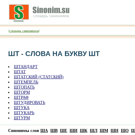
/
словарь синонимов
/
ШТ - CЛОВА НА БУКВУ ШТ
ШТАНДАРТ
ШТАТ
ШТАТСКИЙ (СТАТСКИЙ)
ШТЕМПЕЛЬ
ШТОПАТЬ
ШТОРМ
ШТРАФ
ШТУДИРОВАТЬ
ШТУКА
ШТУКАРЬ
ШТУРМ
Синонимы слов
ША
ШВ
ШЕ
ШИ
ШК
ШЛ
ШМ
ШН
ШО
Ш