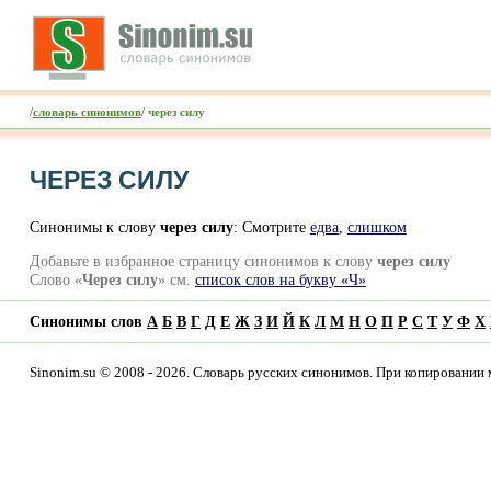
/
словарь синонимов
/ через силу
ЧЕРЕЗ СИЛУ
Синонимы к слову
через силу
: Смотрите
едва
,
слишком
Добавьте в избранное страницу синонимов к слову
через силу
Слово «
Через силу
» см.
список слов на букву «Ч»
Синонимы слов
А
Б
В
Г
Д
Е
Ж
З
И
Й
К
Л
М
Н
О
П
Р
С
Т
У
Ф
Х
Sinonim.su © 2008 - 2026. Словарь русских синонимов. При копировании 