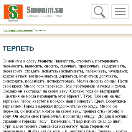
/
словарь синонимов
/ терпеть
ТЕРПЕТЬ
Синонимы к слову
терпеть
: (вытерпеть, стерпеть), претерпевать,
переносить, выносить, сносить, смолчать, промолчать, выдерживать,
переварить; страдать, испытать (испытывать), переживать, нуждаться;
удерживаться, воздерживаться, держаться, крепиться; допускать,
снисходить, послаблять, потворствовать. Молча сносить обиды. Нести
свой крест. Много горя перенесли. Мы перетерпели и голод и холод.
Сколько он выстрадал на своем веку! Сколько горя он выстрадал!
"Княгиня не могла переварить этот афронт". Тург. "Возьми на час
терпенья, чтобы квартет в порядок наш привесть". Крыл. Вооружись
терпением. Город выдержал продолжительную осаду. Много он
пережил, он испытал многое на своем веку, прошел огнь (огонь) и
воду. Он молча снес (промолчал, проглотил) обиду. "До дна я осушил
страданий горьких чашу". Вяземский. "Надо испить фиал до дна".
Тург. Далее терпеть становится невмоготу, чаша (терпения)
переполнена. Житья нет от кого. Ср. Бедствовать и Страдать. Смотри