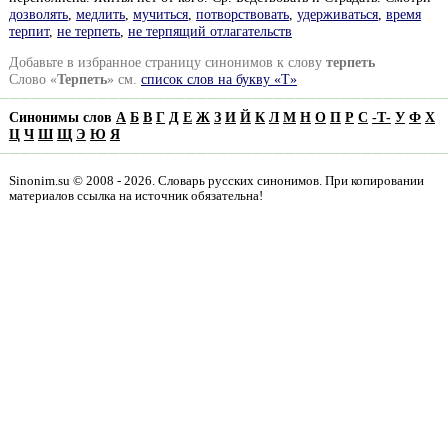
дозволять
,
медлить
,
мучиться
,
потворствовать
,
удерживаться
,
время
терпит
,
не терпеть
,
не терпящий отлагательств
Добавьте в избранное страницу синонимов к слову
терпеть
Слово «
Терпеть
» см.
список слов на букву «Т»
Синонимы слов
А
Б
В
Г
Д
Е
Ж
З
И
Й
К
Л
М
Н
О
П
Р
С
-
Т
-
У
Ф
Х
Ц
Ч
Ш
Щ
Э
Ю
Я
Sinonim.su © 2008 - 2026. Словарь русских синонимов. При копировании
материалов ссылка на источник обязательна!