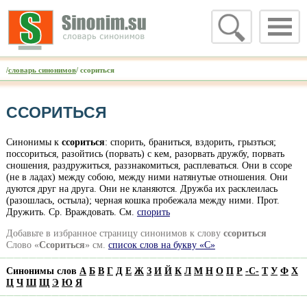
/
словарь синонимов
/ ссориться
ССОРИТЬСЯ
Синонимы к
ссориться
: спорить, браниться, вздорить, грызться;
поссориться, разойтись (порвать) с кем, разорвать дружбу, порвать
сношения, раздружиться, раззнакомиться, расплеваться. Они в ссоре
(не в ладах) между собою, между ними натянутые отношения. Они
дуются друг на друга. Они не кланяются. Дружба их расклеилась
(разошлась, остыла); черная кошка пробежала между ними. Прот.
Дружить. Ср. Враждовать. См.
спорить
Добавьте в избранное страницу синонимов к слову
ссориться
Слово «
Ссориться
» см.
список слов на букву «С»
Синонимы слов
А
Б
В
Г
Д
Е
Ж
З
И
Й
К
Л
М
Н
О
П
Р
-
С
-
Т
У
Ф
Х
Ц
Ч
Ш
Щ
Э
Ю
Я