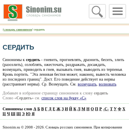
/
словарь синонимов
/ сердить
СЕРДИТЬ
Синонимы к
сердить
- гневить, прогневлять, дразнить, бесить, злить
(разозлить), озлоблять, ожесточать, раздражать, досаждать,
возмущать, приводить в гнев, вызывать гнев, выводить из терпенья.
Кровь портить. "Эта ленивая бестия может, наконец, вывесть человека
из последних границ". Дост. Его поведение действует на нервы
(расстраивает нервы). Ср. Возмущать. Cм.
возмущать
,
волновать
Добавьте в избранное страницу синонимов к слову
сердить
Слово «
Сердить
» см.
список слов на букву «С»
Синонимы слов
А
Б
В
Г
Д
Е
Ж
З
И
Й
К
Л
М
Н
О
П
Р
-
С
-
Т
У
Ф
Х
Ц
Ч
Ш
Щ
Э
Ю
Я
Sinonim.su © 2008 - 2026. Словарь русских синонимов. При копировании