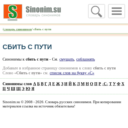
/
словарь синонимов
/ сбить с пути
СБИТЬ С ПУТИ
Синонимы к
сбить с пути
- См.
смущать
,
соблазнять
Добавьте в избранное страницу синонимов к слову
сбить с пути
Слово «
Сбить с пути
» см.
список слов на букву «С»
Синонимы слов
А
Б
В
Г
Д
Е
Ж
З
И
Й
К
Л
М
Н
О
П
Р
-
С
-
Т
У
Ф
Х
Ц
Ч
Ш
Щ
Э
Ю
Я
Sinonim.su © 2008 - 2026. Словарь русских синонимов. При копировании
материалов ссылка на источник обязательна!