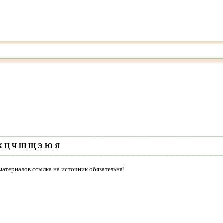
Х
Ц
Ч
Ш
Щ
Э
Ю
Я
материалов ссылка на источник обязательна!