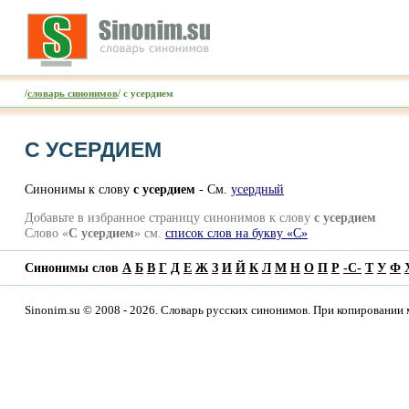
/
словарь синонимов
/ с усердием
С УСЕРДИЕМ
Синонимы к слову
с усердием
- Cм.
усердный
Добавьте в избранное страницу синонимов к слову
с усердием
Слово «
С усердием
» см.
список слов на букву «С»
Синонимы слов
А
Б
В
Г
Д
Е
Ж
З
И
Й
К
Л
М
Н
О
П
Р
-
С
-
Т
У
Ф
Sinonim.su © 2008 - 2026. Словарь русских синонимов. При копировании 