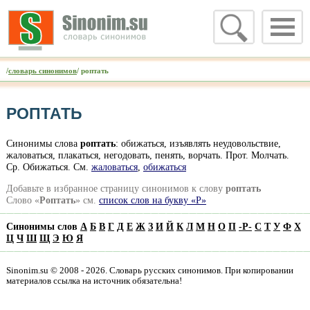
/
словарь синонимов
/ роптать
РОПТАТЬ
Синонимы слова
роптать
: обижаться, изъявлять неудовольствие,
жаловаться, плакаться, негодовать, пенять, ворчать. Прот. Молчать.
Ср. Обижаться. См.
жаловаться
,
обижаться
Добавьте в избранное страницу синонимов к слову
роптать
Слово «
Роптать
» см.
список слов на букву «Р»
Синонимы слов
А
Б
В
Г
Д
Е
Ж
З
И
Й
К
Л
М
Н
О
П
-
Р
-
С
Т
У
Ф
Х
Ц
Ч
Ш
Щ
Э
Ю
Я
Sinonim.su © 2008 - 2026. Словарь русских синонимов. При копировании
материалов ссылка на источник обязательна!