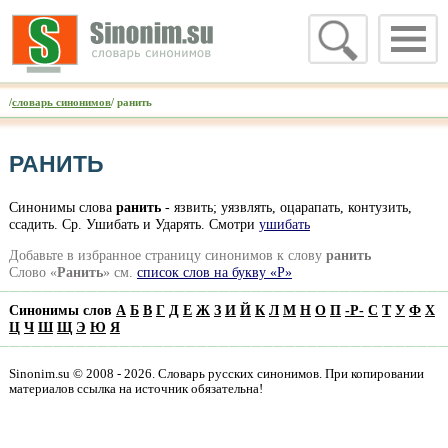
/
словарь синонимов
/ ранить
РАНИТЬ
Синонимы слова
ранить
- язвить; уязвлять, оцарапать, контузить,
ссадить. Ср. Ушибать и Ударять. Смотри
ушибать
Добавьте в избранное страницу синонимов к слову
ранить
Слово «
Ранить
» см.
список слов на букву «Р»
Синонимы слов
А
Б
В
Г
Д
Е
Ж
З
И
Й
К
Л
М
Н
О
П
-
Р
-
С
Т
У
Ф
Х
Ц
Ч
Ш
Щ
Э
Ю
Я
Sinonim.su © 2008 - 2026. Словарь русских синонимов. При копировании
материалов ссылка на источник обязательна!