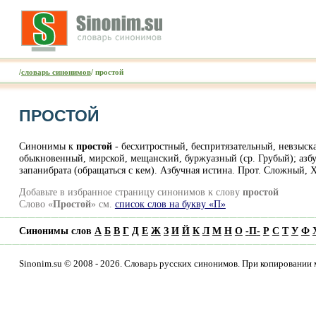
/
словарь синонимов
/ простой
ПРОСТОЙ
Синонимы к
простой
- бесхитростный, беспритязательный, невзыс
обыкновенный, мирской, мещанский, буржуазный (ср. Грубый); азбу
запанибрата (обращаться с кем). Азбучная истина. Прот. Сложный,
Добавьте в избранное страницу синонимов к слову
простой
Слово «
Простой
» см.
список слов на букву «П»
Синонимы слов
А
Б
В
Г
Д
Е
Ж
З
И
Й
К
Л
М
Н
О
-
П
-
Р
С
Т
У
Ф
Sinonim.su © 2008 - 2026. Словарь русских синонимов. При копировании 