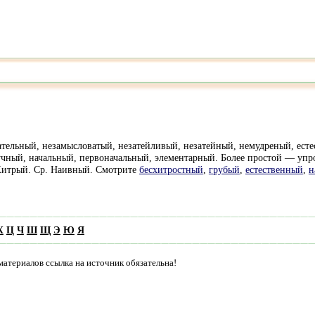
кательный, незамысловатый, незатейливый, незатейный, немудреный, ес
чный, начальный, первоначальный, элементарный. Более простой — упрощ
 Хитрый. Ср. Наивный. Смотрите
бесхитростный
,
грубый
,
естественный
,
н
Х
Ц
Ч
Ш
Щ
Э
Ю
Я
материалов ссылка на источник обязательна!