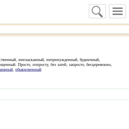
тественный, неизысканный, непринужденный, будничный,
енный. Просто, попросту, без затей, запросто, бесцеремонно,
аивный
,
обыкновенный