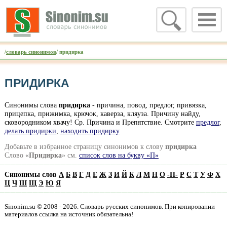
/
словарь синонимов
/ придирка
ПРИДИРКА
Синонимы слова
придирка
- причина, повод, предлог, привязка,
прицепка, прижимка, крючок, каверза, кляуза. Причину найду,
сковородником хвачу! Ср. Причина и Препятствие. Смотрите
предлог
,
делать придирки
,
находить придирку
Добавьте в избранное страницу синонимов к слову
придирка
Слово «
Придирка
» см.
список слов на букву «П»
Синонимы слов
А
Б
В
Г
Д
Е
Ж
З
И
Й
К
Л
М
Н
О
-
П
-
Р
С
Т
У
Ф
Х
Ц
Ч
Ш
Щ
Э
Ю
Я
Sinonim.su © 2008 - 2026. Словарь русских синонимов. При копировании
материалов ссылка на источник обязательна!