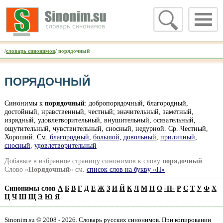
/
словарь синонимов
/ порядочный
ПОРЯДОЧНЫЙ
Синонимы к
порядочный
: добропорядочный, благородный,
достойный, нравственный, честный; значительный, заметный,
изрядный, удовлетворительный, внушительный, осязательный,
ощутительный, чувствительный, сносный, недурной. Ср. Честный,
Хороший. Cм.
благородный
,
большой
,
довольный
,
приличный
,
сносный
,
удовлетворительный
Добавьте в избранное страницу синонимов к слову
порядочный
Слово «
Порядочный
» см.
список слов на букву «П»
Синонимы слов
А
Б
В
Г
Д
Е
Ж
З
И
Й
К
Л
М
Н
О
-
П
-
Р
С
Т
У
Ф
Х
Ц
Ч
Ш
Щ
Э
Ю
Я
Sinonim.su © 2008 - 2026. Словарь русских синонимов. При копировании