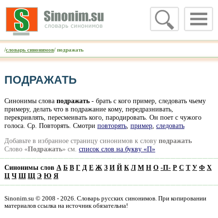
/
словарь синонимов
/ подражать
ПОДРАЖАТЬ
Синонимы слова
подражать
- брать с кого пример, следовать чьему
примеру, делать что в подражание кому, передразнивать,
перекривлять, пересмеивать кого, пародировать. Он поет с чужого
голоса. Ср. Повторять. Смотри
повторять
,
пример
,
следовать
Добавьте в избранное страницу синонимов к слову
подражать
Слово «
Подражать
» см.
список слов на букву «П»
Синонимы слов
А
Б
В
Г
Д
Е
Ж
З
И
Й
К
Л
М
Н
О
-
П
-
Р
С
Т
У
Ф
Х
Ц
Ч
Ш
Щ
Э
Ю
Я
Sinonim.su © 2008 - 2026. Словарь русских синонимов. При копировании
материалов ссылка на источник обязательна!