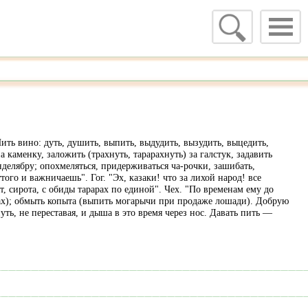
 Пить вино: дуть, душить, выпить, выдудить, вызудить, выцедить,
каменку, заложить (трахнуть, тарарахнуть) за галстук, задавить
нделябру; опохмеляться, придерживаться ча-рочки, зашибать,
ого и важничаешь". Гог. "Эх, казаки! что за лихой народ! все
т, сирота, с обиды тарарах по единой". Чех. "По временам ему до
одах); обмыть копыта (выпить могарычи при продаже лошади). Добрую
ть, не переставая, и дыша в это время через нос. Давать пить —