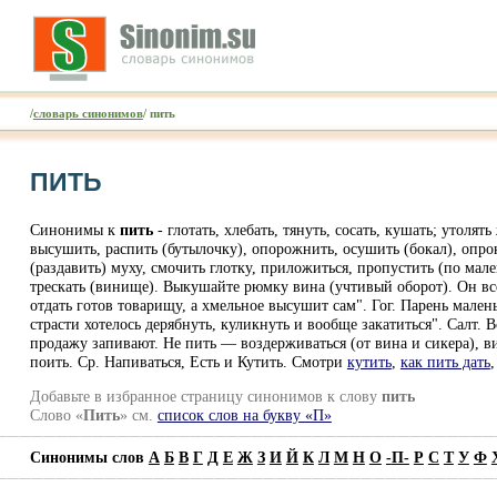
/
словарь синонимов
/ пить
ПИТЬ
Синонимы к
пить
- глотать, хлебать, тянуть, сосать, кушать; утоля
высушить, распить (бутылочку), опорожнить, осушить (бокал), опрок
(раздавить) муху, смочить глотку, приложиться, пропустить (по мал
трескать (винище). Выкушайте рюмку вина (учтивый оборот). Он все в
отдать готов товарищу, а хмельное высушит сам". Гог. Парень мален
страсти хотелось дерябнуть, куликнуть и вообще закатиться". Салт
продажу запивают. Не пить — воздерживаться (от вина и сикера), ви
поить. Ср. Напиваться, Есть и Кутить. Смотри
кутить
,
как пить дать
Добавьте в избранное страницу синонимов к слову
пить
Слово «
Пить
» см.
список слов на букву «П»
Синонимы слов
А
Б
В
Г
Д
Е
Ж
З
И
Й
К
Л
М
Н
О
-
П
-
Р
С
Т
У
Ф