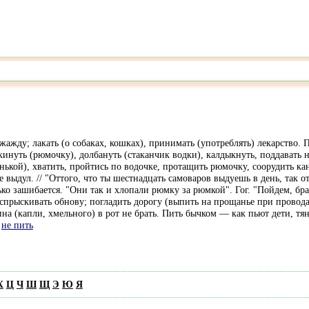
ть жажду; лакать (о собаках, кошках), принимать (употреблять) лекарство.
инуть (рюмочку), долбануть (стаканчик водки), калдыкнуть, поддавать на 
енькой), хватить, пройтись по водочке, протащить рюмочку, соорудить ка
ыдул. // "Оттого, что ты шестнадцать самоваров выдуешь в день, так отт
ько зашибается. "Они так и хлопали рюмку за рюмкой". Гог. "Пойдем, бра
. Вспрыскивать обнову; погладить дорогу (выпить на прощанье при пров
на (капли, хмельного) в рот не брать. Пить бычком — как пьют дети, тяну
,
не пить
Х
Ц
Ч
Ш
Щ
Э
Ю
Я