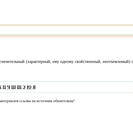
Отличительный (характерный, ему одному свойственный, неотъемлемый) 
Х
Ц
Ч
Ш
Щ
Э
Ю
Я
материалов ссылка на источник обязательна!