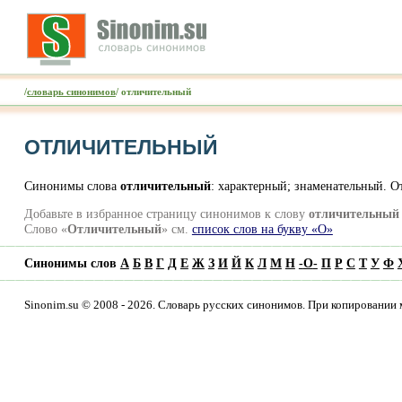
/
словарь синонимов
/ отличительный
ОТЛИЧИТЕЛЬНЫЙ
Синонимы слова
отличительный
: характерный; знаменательный. 
Добавьте в избранное страницу синонимов к слову
отличительный
Слово «
Отличительный
» см.
список слов на букву «О»
Синонимы слов
А
Б
В
Г
Д
Е
Ж
З
И
Й
К
Л
М
Н
-
О
-
П
Р
С
Т
У
Ф
Sinonim.su © 2008 - 2026. Словарь русских синонимов. При копировании 