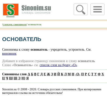
/
словарь синонимов
/ основатель
ОСНОВАТЕЛЬ
Синонимы к слову
основатель
- учредитель, устроитель. См.
виновник
Добавьте в избранное страницу синонимов к слову
основатель
Слово «
Основатель
» см.
список слов на букву «О»
Синонимы слов
А
Б
В
Г
Д
Е
Ж
З
И
Й
К
Л
М
Н
-
О
-
П
Р
С
Т
У
Ф
Х
Ц
Ч
Ш
Щ
Э
Ю
Я
Sinonim.su © 2008 - 2026. Словарь русских синонимов. При копировании
материалов ссылка на источник обязательна!