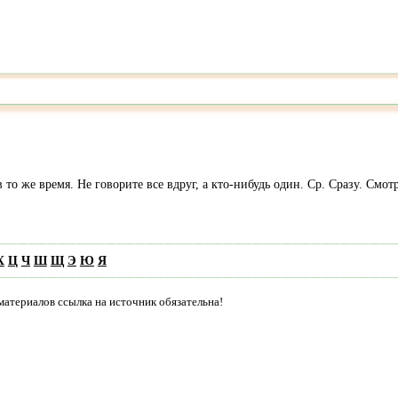
, в то же время. Не говорите все вдруг, а кто-нибудь один. Ср. Сразу. Смо
Х
Ц
Ч
Ш
Щ
Э
Ю
Я
материалов ссылка на источник обязательна!