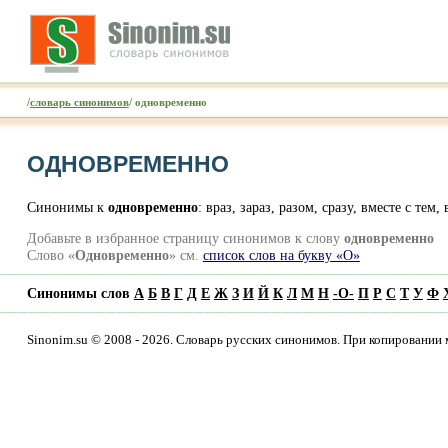
/
словарь синонимов
/ одновременно
ОДНОВРЕМЕННО
Синонимы к
одновременно
: враз, зараз, разом, сразу, вместе с тем
Добавьте в избранное страницу синонимов к слову
одновременно
Слово «
Одновременно
» см.
список слов на букву «О»
Синонимы слов
А
Б
В
Г
Д
Е
Ж
З
И
Й
К
Л
М
Н
-
О
-
П
Р
С
Т
У
Ф
Sinonim.su © 2008 - 2026. Словарь русских синонимов. При копировании 