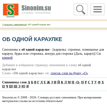
/
словарь синонимов
/ об одной караулке
ОБ ОДНОЙ КАРАУЛКЕ
Синонимы к
об одной караулке
- [караулка: строенье, помещенье для
караула; будка или сторожка, конура для сторожа (Даль, караул)] См.
кривой
Добавьте в избранное страницу синонимов к слову
об одной
караулке
Слово «
Об одной караулке
» см.
список слов на букву «О»
Синонимы слов
А
Б
В
Г
Д
Е
Ж
З
И
Й
К
Л
М
Н
-
О
-
П
Р
С
Т
У
Ф
Х
Ц
Ч
Ш
Щ
Э
Ю
Я
Sinonim.su © 2008 - 2026. Словарь русских синонимов. При копировании
материалов ссылка на источник обязательна!