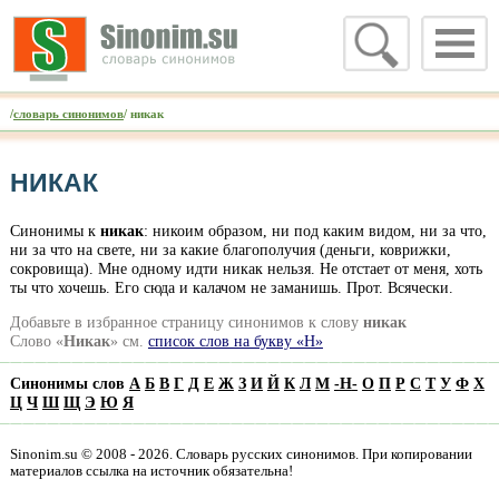
/
словарь синонимов
/ никак
НИКАК
Синонимы к
никак
: никоим образом, ни под каким видом, ни за что,
ни за что на свете, ни за какие благополучия (деньги, коврижки,
сокровища). Мне одному идти никак нельзя. Не отстает от меня, хоть
ты что хочешь. Его сюда и калачом не заманишь. Прот. Всячески.
Добавьте в избранное страницу синонимов к слову
никак
Слово «
Никак
» см.
список слов на букву «Н»
Синонимы слов
А
Б
В
Г
Д
Е
Ж
З
И
Й
К
Л
М
-
Н
-
О
П
Р
С
Т
У
Ф
Х
Ц
Ч
Ш
Щ
Э
Ю
Я
Sinonim.su © 2008 - 2026. Словарь русских синонимов. При копировании
материалов ссылка на источник обязательна!