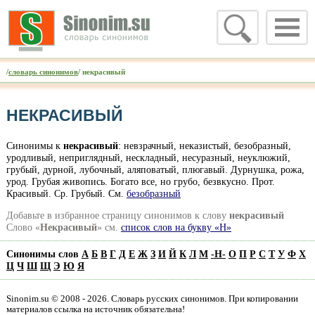
/
словарь синонимов
/ некрасивый
НЕКРАСИВЫЙ
Синонимы к
некрасивый
: невзрачный, неказистый, безобразный,
уродливый, неприглядный, нескладный, несуразный, неуклюжий,
грубый, дурной, лубочный, аляповатый, плюгавый. Дурнушка, рожа,
урод. Грубая живопись. Богато все, но грубо, безвкусно. Прот.
Красивый. Ср. Грубый. См.
безобразный
Добавьте в избранное страницу синонимов к слову
некрасивый
Слово «
Некрасивый
» см.
список слов на букву «Н»
Синонимы слов
А
Б
В
Г
Д
Е
Ж
З
И
Й
К
Л
М
-
Н
-
О
П
Р
С
Т
У
Ф
Х
Ц
Ч
Ш
Щ
Э
Ю
Я
Sinonim.su © 2008 - 2026. Словарь русских синонимов. При копировании
материалов ссылка на источник обязательна!