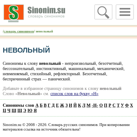
/
словарь синонимов
/ невольный
НЕВОЛЬНЫЙ
Синонимы к слову
невольный
- непроизвольный, безотчетный,
бессознательный, инстинктивный, машинальный, механический,
невменяемый, стихийный, рефлекторный. Безотчетный,
беспричинный страх — панический.
Добавьте в избранное страницу синонимов к слову
невольный
Слово «
Невольный
» см.
список слов на букву «Н»
Синонимы слов
А
Б
В
Г
Д
Е
Ж
З
И
Й
К
Л
М
-
Н
-
О
П
Р
С
Т
У
Ф
Х
Ц
Ч
Ш
Щ
Э
Ю
Я
Sinonim.su © 2008 - 2026. Словарь русских синонимов. При копировании
материалов ссылка на источник обязательна!