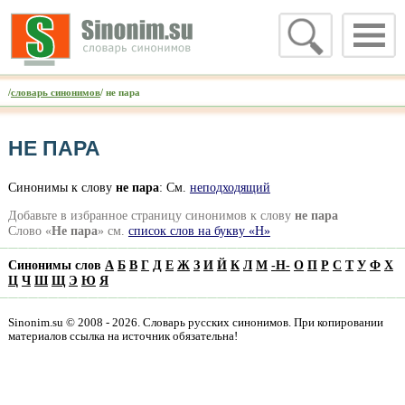
/
словарь синонимов
/ не пара
НЕ ПАРА
Синонимы к слову
не пара
: См.
неподходящий
Добавьте в избранное страницу синонимов к слову
не пара
Слово «
Не пара
» см.
список слов на букву «Н»
Синонимы слов
А
Б
В
Г
Д
Е
Ж
З
И
Й
К
Л
М
-
Н
-
О
П
Р
С
Т
У
Ф
Х
Ц
Ч
Ш
Щ
Э
Ю
Я
Sinonim.su © 2008 - 2026. Словарь русских синонимов. При копировании
материалов ссылка на источник обязательна!