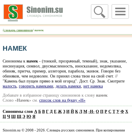
/
словарь синонимов
/ намек
НАМЕК
Синонимы к
намек
- (тонкий, прозрачный, темный), знак, указание,
инсинуация, символ, двусмысленность, иносказание, недомолвка,
обиняк, притча, пример, аллегория, парабола, экивок. Говори без
обиняков, чем недоволен. Он принял слова твои на свой счет. //
"Камень был пущен прямо в мой огород". Дост. Ср. Знак. Смотрите
малость
,
говорить намеками
,
делать намеки
,
нет намека
Добавьте в избранное страницу синонимов к слову
намек
Слово «
Намек
» см.
список слов на букву «Н»
Синонимы слов
А
Б
В
Г
Д
Е
Ж
З
И
Й
К
Л
М
-
Н
-
О
П
Р
С
Т
У
Ф
Х
Ц
Ч
Ш
Щ
Э
Ю
Я
Sinonim.su © 2008 - 2026. Словарь русских синонимов. При копировании