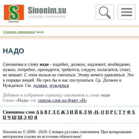
/
словарь синонимов
/ надо
НАДО
Синонимы к слову
надо
- надобно, должно, надлежит, необходимо,
нужно, потребно, приходится, требуется, следует, полагается, стоит,
не мешает. С этим нельзя не считаться. Этому нечего удивляться. Это
в порядке вещей. Не грех бы и нас послушаться. Ср. Должен и
Нуждаться. См.
должен
,
нуждаться
Добавьте в избранное страницу синонимов к слову
надо
Слово «
Надо
» см.
список слов на букву «Н»
Синонимы слов
А
Б
В
Г
Д
Е
Ж
З
И
Й
К
Л
М
-
Н
-
О
П
Р
С
Т
У
Ф
Х
Ц
Ч
Ш
Щ
Э
Ю
Я
Sinonim.su © 2008 - 2026. Словарь русских синонимов. При копировании
материалов ссылка на источник обязательна!