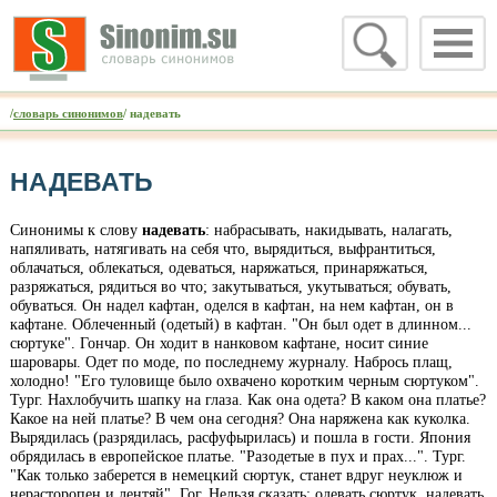
/
словарь синонимов
/ надевать
НАДЕВАТЬ
Синонимы к слову
надевать
: набрасывать, накидывать, налагать,
напяливать, натягивать на себя что, вырядиться, выфрантиться,
облачаться, облекаться, одеваться, наряжаться, принаряжаться,
разряжаться, рядиться во что; закутываться, укутываться; обувать,
обуваться. Он надел кафтан, оделся в кафтан, на нем кафтан, он в
кафтане. Облеченный (одетый) в кафтан. "Он был одет в длинном...
сюртуке". Гончар. Он ходит в нанковом кафтане, носит синие
шаровары. Одет по моде, по последнему журналу. Набрось плащ,
холодно! "Его туловище было охвачено коротким черным сюртуком".
Тург. Нахлобучить шапку на глаза. Как она одета? В каком она платье?
Какое на ней платье? В чем она сегодня? Она наряжена как куколка.
Вырядилась (разрядилась, расфуфырилась) и пошла в гости. Япония
обрядилась в европейское платье. "Разодетые в пух и прах...". Тург.
"Как только заберется в немецкий сюртук, станет вдруг неуклюж и
нерасторопен и лентяй". Гог. Нельзя сказать: одевать сюртук, надевать