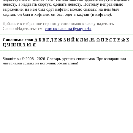
невесту, а надевать сюртук, одевать невесту. Поэтому неправильно
выражение: на нем был одет кафтан; можно сказать: на нем был
кафтан, он был в кафтане, он был одет в кафтан (в кафтане).
Добавьте в избранное страницу синонимов к слову
надевать
Слово «
Надевать
» см.
список слов на букву «Н»
Синонимы слов
А
Б
В
Г
Д
Е
Ж
З
И
Й
К
Л
М
-
Н
-
О
П
Р
С
Т
У
Ф
Х
Ц
Ч
Ш
Щ
Э
Ю
Я
Sinonim.su © 2008 - 2026. Словарь русских синонимов. При копировании
материалов ссылка на источник обязательна!