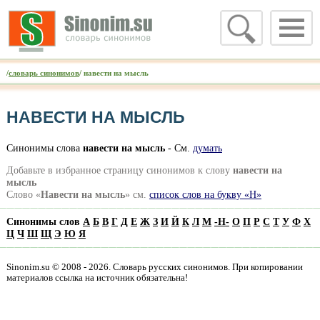
/
словарь синонимов
/ навести на мысль
НАВЕСТИ НА МЫСЛЬ
Синонимы слова
навести на мысль
- См.
думать
Добавьте в избранное страницу синонимов к слову
навести на
мысль
Слово «
Навести на мысль
» см.
список слов на букву «Н»
Синонимы слов
А
Б
В
Г
Д
Е
Ж
З
И
Й
К
Л
М
-
Н
-
О
П
Р
С
Т
У
Ф
Х
Ц
Ч
Ш
Щ
Э
Ю
Я
Sinonim.su © 2008 - 2026. Словарь русских синонимов. При копировании
материалов ссылка на источник обязательна!