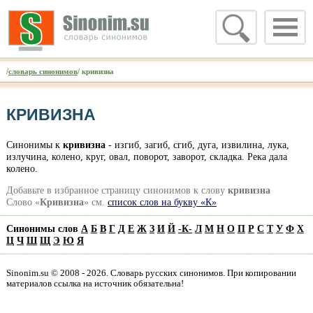
/
словарь синонимов
/ кривизна
КРИВИЗНА
Синонимы к
кривизна
- изгиб, загиб, сгиб, дуга, извилина, лука,
излучина, колено, круг, овал, поворот, заворот, складка. Река дала
колено.
Добавьте в избранное страницу синонимов к слову
кривизна
Слово «
Кривизна
» см.
список слов на букву «К»
Синонимы слов
А
Б
В
Г
Д
Е
Ж
З
И
Й
-
К
-
Л
М
Н
О
П
Р
С
Т
У
Ф
Х
Ц
Ч
Ш
Щ
Э
Ю
Я
Sinonim.su © 2008 - 2026. Словарь русских синонимов. При копировании
материалов ссылка на источник обязательна!