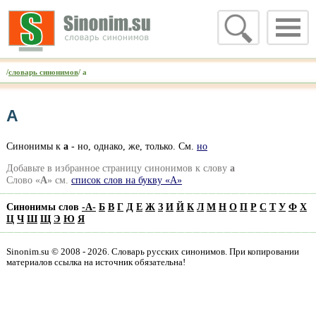
/
словарь синонимов
/ а
А
Синонимы к
а
- но, однако, же, только. См.
но
Добавьте в избранное страницу синонимов к слову
а
Слово «
А
» см.
список слов на букву «А»
Синонимы слов
-
А
-
Б
В
Г
Д
Е
Ж
З
И
Й
К
Л
М
Н
О
П
Р
С
Т
У
Ф
Х
Ц
Ч
Ш
Щ
Э
Ю
Я
Sinonim.su © 2008 - 2026. Словарь русских синонимов. При копировании
материалов ссылка на источник обязательна!