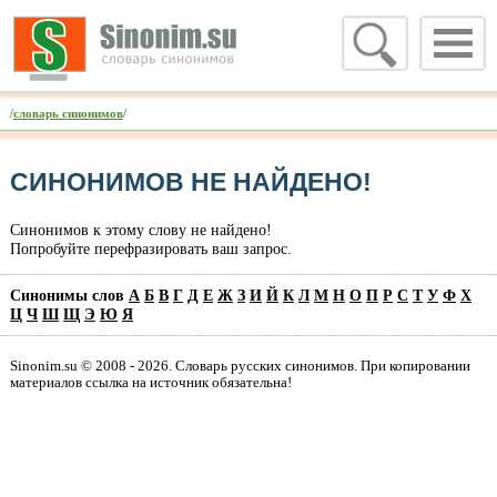
/
словарь синонимов
/
СИНОНИМОВ НЕ НАЙДЕНО!
Синонимов к этому слову не найдено!
Попробуйте перефразировать ваш запрос.
Синонимы слов
А
Б
В
Г
Д
Е
Ж
З
И
Й
К
Л
М
Н
О
П
Р
С
Т
У
Ф
Х
Ц
Ч
Ш
Щ
Э
Ю
Я
Sinonim.su © 2008 - 2026. Словарь русских синонимов. При копировании
материалов ссылка на источник обязательна!